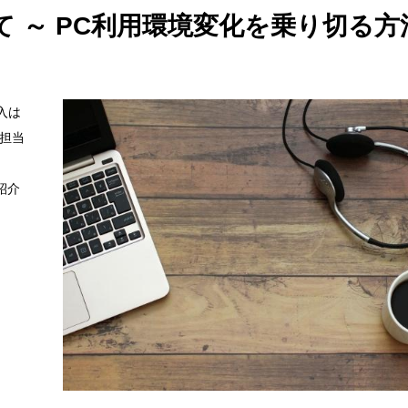
 ～ PC利用環境変化を乗り切る方
入は
T担当
紹介