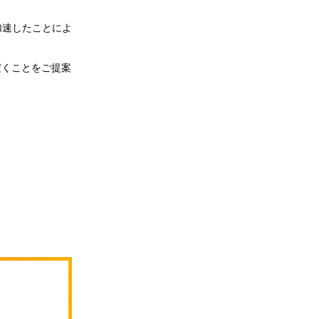
加速したことによ
だくことをご提案
」
」