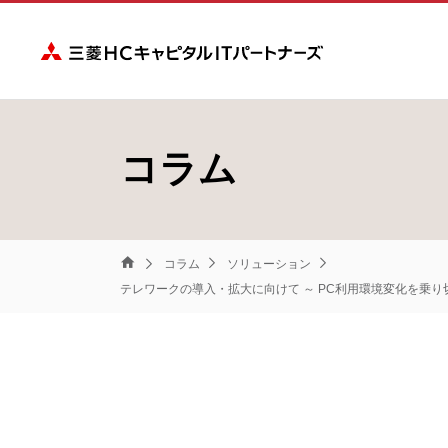
三菱ＨＣキャピタ
コラム
コラム
ソリューション
三
テレワークの導入・拡大に向けて ～ PC利用環境変化を乗り
菱
Ｈ
Ｃ
キ
ャ
ピ