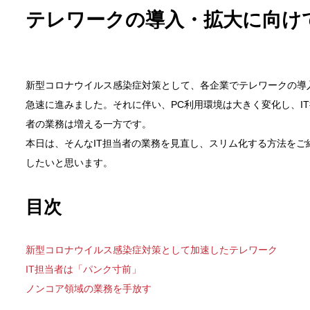
タ
テレワークの導入・拡大に向けて
ル
Ｉ
Ｔ
パ
新型コロナウイルス感染症対策として、各企業でテレワークの導
ー
急速に進みました。それに伴い、PC利用環境は大きく変化し、I
ト
ナ
者の業務は増える一方です。
ー
本日は、そんなIT担当者の業務を見直し、スリム化する方法をご
ズ
したいと思います。
株
式
目次
会
社
新型コロナウイルス感染症対策として加速したテレワーク
IT担当者は「パンク寸前」
ノンコア領域の業務を手放す