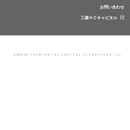
お問い合わせ
三菱ＨＣキャピタル
© 2024 ＭＩＴＳＵＢＩＳＨＩ ＨＣ ＣＡＰＩＴＡＬ ＩＴ ＰＡＲＴＮＥＲＳ Ｉｎｃ．