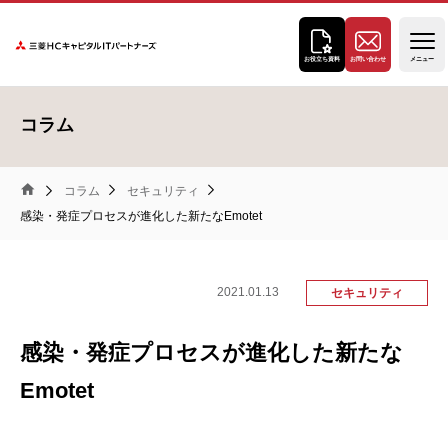
三菱ＨＣキャピタルＩＴパート
お役立ち資料
お問い合わせ
メニュー
コラム
コラム
セキュリティ
三
感染・発症プロセスが進化した新たなEmotet
菱
Ｈ
Ｃ
2021.01.13
セキュリティ
キ
ャ
感染・発症プロセスが進化した新たな
ピ
タ
Emotet
ル
Ｉ