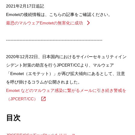
Ｔ
2021年2月17日追記
パ
Emotetの後続情報は、こちらの記事をご確認ください。
ー
最恐のマルウェアEmotetの無害化に成功
ト
ナ
ー
----------------------------------------------------------------
ズ
株
2020年12月22日、日本国内におけるサイバーセキュリティイン
式
シデント対策の助言を行うJPCERT/CCより、マルウェア
会
「Emotet（エモテット）」が再び拡大傾向にあるとして、注意
社
を呼び掛けるコラムが公開されました。
Emotet などのマルウェア感染に繋がるメールに引き続き警戒を
（JPCERT/CC）
目次