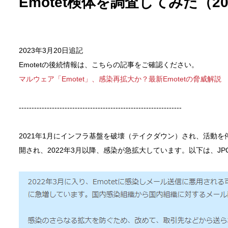
Emotet検体を調査してみた（2
タ
ル
Ｉ
Ｔ
2023年3月20日追記
パ
Emotetの後続情報は、こちらの記事をご確認ください。
ー
ト
マルウェア「Emotet」、感染再拡大か？最新Emotetの脅威解説
ナ
ー
----------------------------------------------------------------
ズ
株
2021年1月にインフラ基盤を破壊（テイクダウン）され、活動を停
式
開され、2022年3月以降、感染が急拡大しています。以下は、JP
会
社