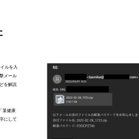
た
ァイルを入
撃メール
どを解説
た「某健康
字にして