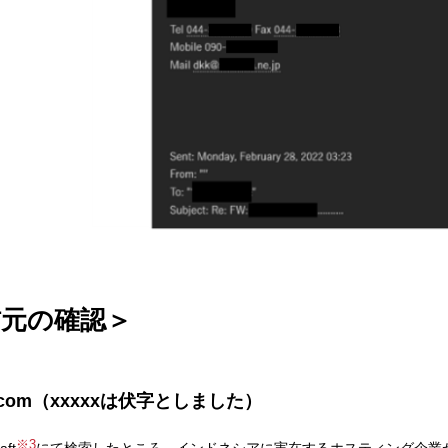
信元の確認＞
.com（xxxxxは伏字としました）
※3