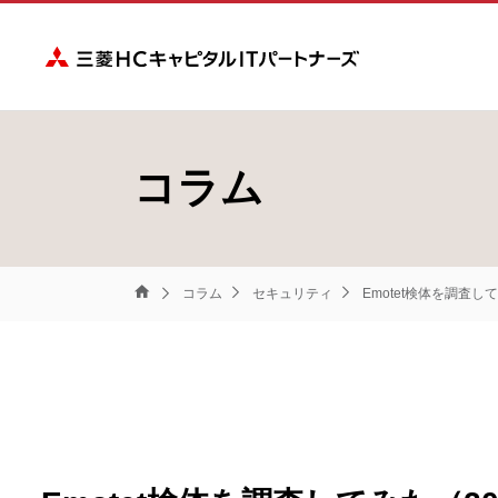
三菱ＨＣキャピタ
コラム
コラム
セキュリティ
Emotet検体を調査し
三
菱
Ｈ
Ｃ
キ
ャ
ピ