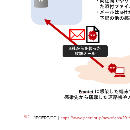
※2
JPCERT/CC｜
https://www.jpcert.or.jp/newsflash/20