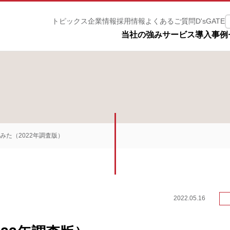
トピックス
企業情報
採用情報
よくあるご質問
D'sGATE
ルＩＴパートナーズ株式会社
当社の強み
サービス
導入事例
てみた（2022年調査版）
2022.05.16