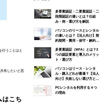
多要素認証・二要素認証・二
段階認証の違いとは？仕組
み・例・選び方を解説
パソコンのリースとレンタル
の違いとは？【法人向け】契
約期間・費用・保守・解約条
件まで徹底比較
多要素認証（MFA）とは？3
を行うことはと
つの認証要素と導入のメリッ
ト・選び方
パソコンはリース・レンタ
を共有したいと思
ル・購入どれが最適？【法人
向け】失敗しない選び方と目
的別のおすすめ
PCレンタルを利用する４つ
の理由
ムはこち